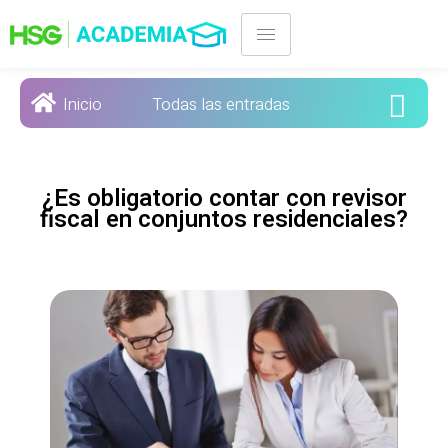
Ir
Post
al
navigation
contenido
Inicio
Todas las entradas
¿Es obligatorio contar con revisor
fiscal en conjuntos residenciales?​